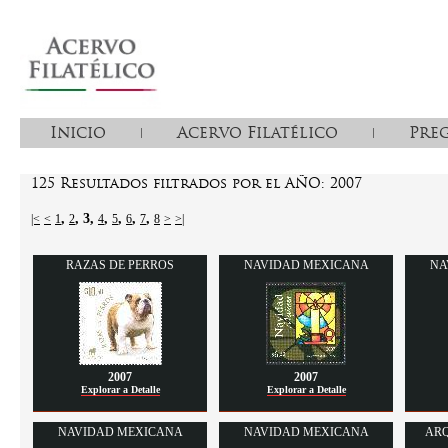
Inicio
Acervo Filatélico
Pre
125 Resultados filtrados por el AÑO: 2007
,
,
3
,
,
,
,
,
|<
<
1
2
4
5
6
7
8
>
>|
RAZAS DE PERROS
NAVIDAD MEXICANA
NA
2007
2007
Explorar a Detalle
Explorar a Detalle
NAVIDAD MEXICANA
NAVIDAD MEXICANA
AR