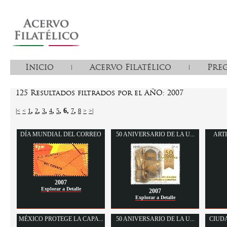
Inicio
Acervo Filatélico
Pre
125 Resultados filtrados por el AÑO: 2007
,
,
,
,
,
6
,
,
|<
<
1
2
3
4
5
7
8
>
>|
DÍA MUNDIAL DEL CORREO
50 ANIVERSARIO DE LA U...
ART
2007
Explorar a Detalle
2007
Explorar a Detalle
MÉXICO PROTEGE LA CAPA...
50 ANIVERSARIO DE LA U...
CIUDA