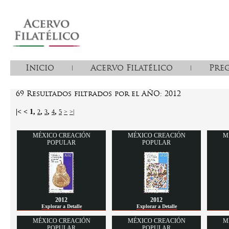
Inicio
Acervo Filatélico
Pre
69 Resultados filtrados por el AÑO: 2012
|< <
1
,
,
,
,
2
3
4
5
>
>|
MÉXICO CREACIÓN
MÉXICO CREACIÓN
M
POPULAR
POPULAR
2012
2012
Explorar a Detalle
Explorar a Detalle
MÉXICO CREACIÓN
MÉXICO CREACIÓN
M
POPULAR
POPULAR